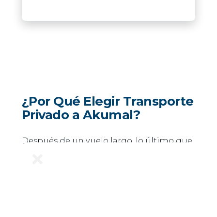
¿Por Qué Elegir Transporte
Privado a Akumal?
Después de un vuelo largo, lo último que
necesitas es negociar taxis o esperar

shuttles compartidos con múltiples
paradas.
Akumal es un destino más tranquilo que