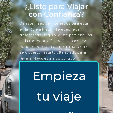
¿Listo para Viajar
con Confianza?
Viajaste miles de kilómetros para estar
en la Riviera Maya. Mereces llegar
descansado, seguro, y listo para disfrutar
cada momento. Caribe Nut hace eso
posible. Desde tu primer minuto en el
aeropuerto hasta tu último adiós a la
Riviera Maya, estamos contigo.
Empieza
tu viaje