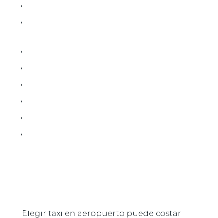
Grand Palladium Riviera Maya
Bahia Principe (complejo Tulum /
Akumal / Coba)
Secrets Akumal Riviera Maya
Akumal Bay Beach & Wellness Resort
Villas privadas y condominios
Half Moon Bay
Aventuras Akumal
Y Airbnbs en toda la zona
Transporte Privado vs Taxi
en Akumal
Elegir taxi en aeropuerto puede costar