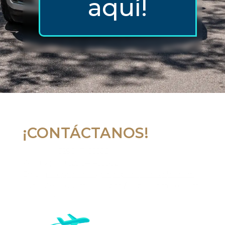
aquí!
¡CONTÁCTANOS!
Lláma al
+529847455582
Whatsapp:
+529847455582
Email:
reservaciones@transportationcaribe.com
Lun - Vie: 8:00am - 7:00pm
/
Sab - Dom: 9:00am
- 5:00pm