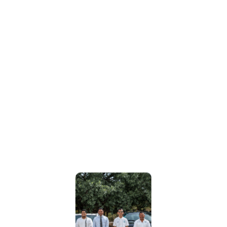
2️. Precio Fijo – Sin Sorpresas
Con Caribe Nut:
El precio que confirmas es el precio final
Sin sobrecargos por tráfico
Sin tarifa nocturna
Sin paradas compartidas
Desde $1,900 MXN por vehículo (hasta 4
pasajeros).
Comparativa para 4–6 pasajeros: