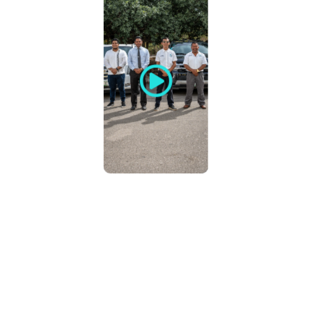
La
Zona Arqueológica de Tulum
es
uno de los sitios mayas más
impresionantes de México y el único
construido sobre un acantilado
frente al mar Caribe.
Durante el recorrido guiado
conocerás algunas de las estructuras
más importantes del sitio:
El Castillo
La estructura más famosa de Tulum,
ubicada sobre un acantilado con
vistas espectaculares al mar
turquesa del Caribe.