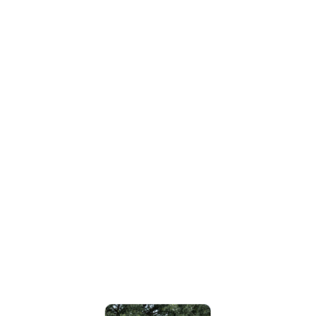
WiFi a bordo durante el
transporte
Snack a bordo
(galletas o frutas)
Bebidas durante el trayecto
(agua,
refrescos y cervezas)
Todo el tour está diseñado para
ofrecer una experiencia
cómoda,
completa y personalizada
.
Explora la Zona Arqueológica
de Tulum