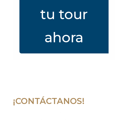
tu tour
ahora
¡CONTÁCTANOS!
Lláma al
+529847455582
Whatsapp:
+529847455582
Email:
reservaciones@transportationcaribe.com