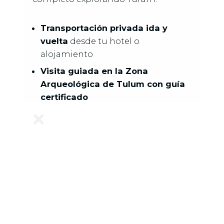
Transportación privada ida y
vuelta
desde tu hotel o
alojamiento
Visita guiada en la Zona
Arqueológica de Tulum con guía
certificado
Entrada a todos los sitios que

visitaremos
Visita a la escultura “Ven a la Luz”
(Madre Naturaleza) en Ahau
Tulum
Visita a un cenote natural
Comida en restaurante local
Souvenir de regalo